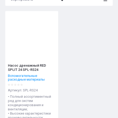
Цена - убывание
Цена - возрастание
Название - Я-А
Название - А-Я
Насос дренажный RED
SPLIT 24 SPL-RS24
Вспомогательные
расходные материалы
Артикул:
SPL-RS24
• Полный ассортиментный
ряд для систем
кондиционирования и
вентиляции;
• Высокие характеристики
производительности;