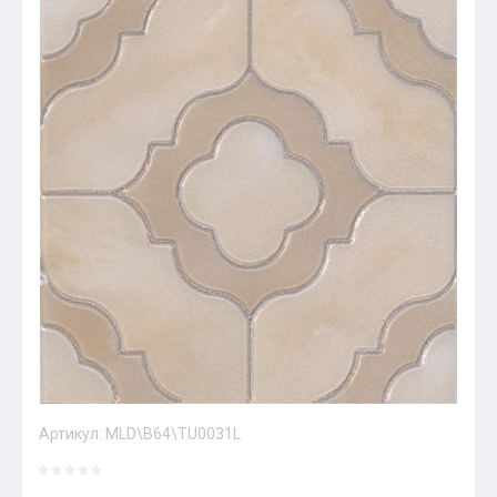
Артикул:
MLD\B64\TU0031L