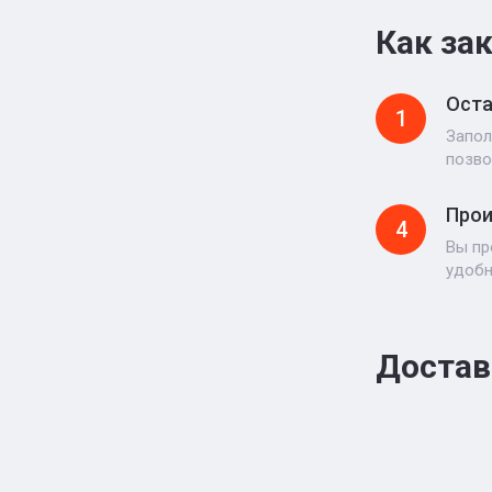
Как за
Оста
1
Запол
позво
Прои
4
Вы пр
удоб
Достав