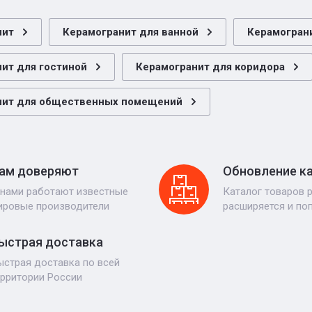
нит
Керамогранит для ванной
Керамограни
ит для гостиной
Керамогранит для коридора
нит для общественных помещений
ам доверяют
Обновление к
 нами работают известные
Каталог товаров 
ировые производители
расширяется и по
ыстрая доставка
ыстрая доставка по всей
ерритории России