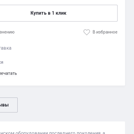
Купить в 1 клик
авнению
В избранное
тавка
ся
печатать
ывы
нском оборудовании последнего поколения, а