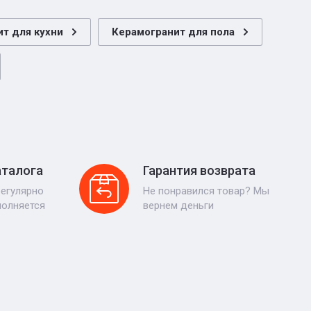
т для кухни
Керамогранит для пола
аталога
Гарантия возврата
регулярно
Не понравился товар? Мы
полняется
вернем деньги