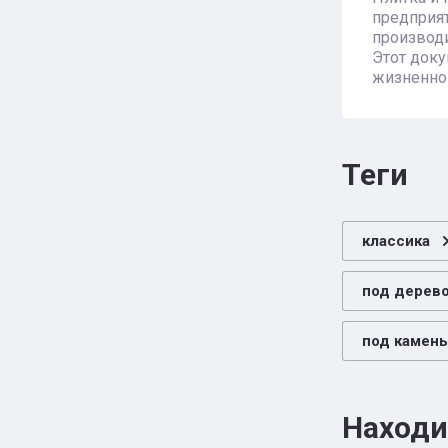
предприят
производи
Этот доку
жизненног
теги
классика
под дерев
под камень
Находи