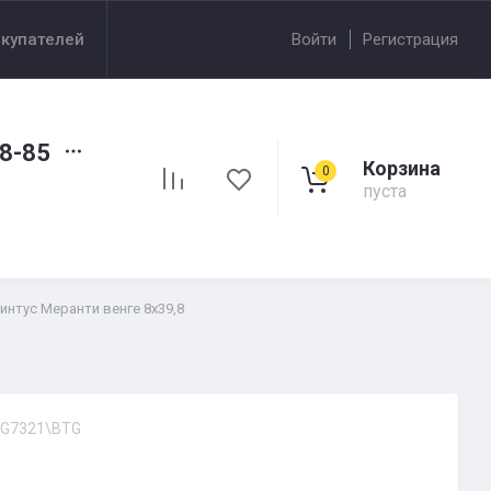
купателей
Войти
Регистрация
98-85
Корзина
0
пуста
интус Меранти венге 8х39,8
G7321\BTG