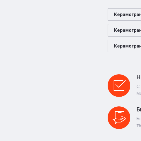
Керамогра
Керамогран
Керамогра
Н
С
м
Б
Б
т