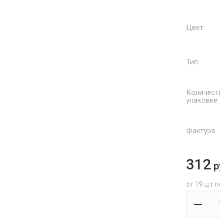
Цвет
Тип
Количест
упаковке
Фактура
312
р
от 19 шт п