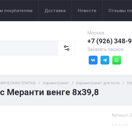
м покупателям
Доставка
Новости
Отзывы по
Москва
+7 (926) 348-
Заказать звонок
АМИЧЕСКАЯ ПЛИТКА
/
Керамогранит
/
Керамогранит для пола
/
Пл
с Меранти венге 8х39,8
Артикул:
S