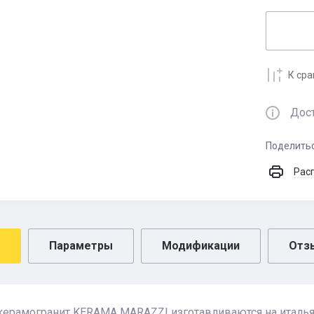
К ср
Дос
Поделить
Рас
Параметры
Модификации
Отз
керамогранит KERAMA MARAZZI изготавливаются на италья