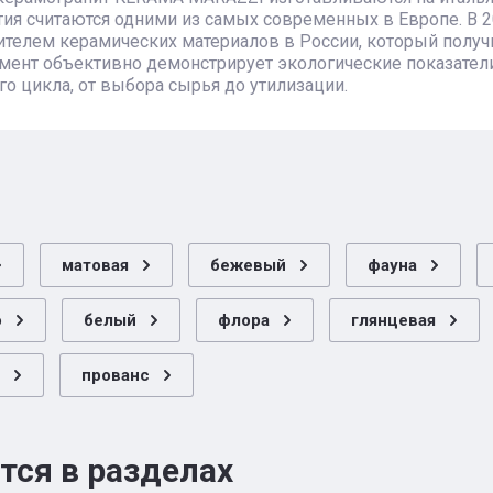
ия считаются одними из самых современных в Европе. В 
телем керамических материалов в России, который получ
мент объективно демонстрирует экологические показател
о цикла, от выбора сырья до утилизации.
матовая
бежевый
фауна
о
белый
флора
глянцевая
прованс
тся в разделах