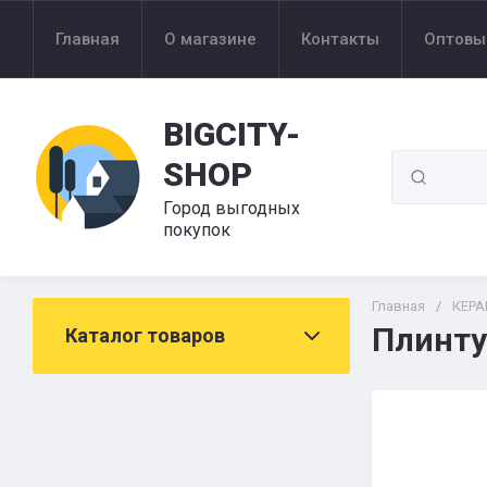
Главная
О магазине
Контакты
Оптовы
BIGCITY-
SHOP
Город выгодных
покупок
Главная
/
КЕР
Плинту
Каталог товаров