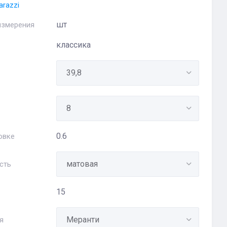
razzi
шт
измерения
классика
0.6
овке
сть
15
я