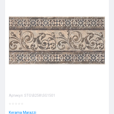
Артикул:
STG\B258\SG1501
Kerama Marazzi